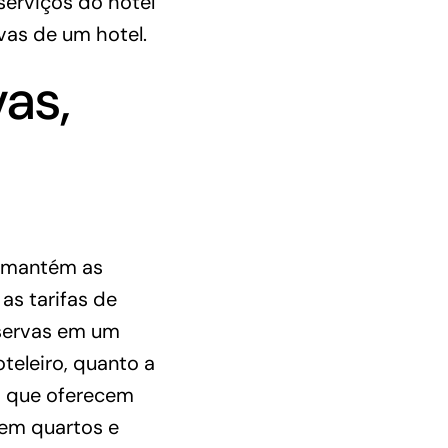
serviços do hotel
ervas de um hotel.
as,
e mantém as
as tarifas de
eservas em um
teleiro, quanto a
s, que oferecem
cem quartos e