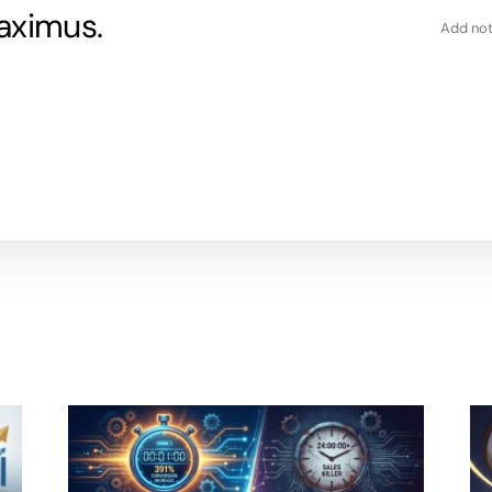
aximus.
Add not