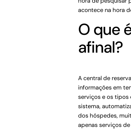
hora de pesquisar p
acontece na hora d
O que é
afinal?
A central de reserv
informações em tem
serviços e os tipo
sistema, automatiza
dos hóspedes, muito
apenas serviços de