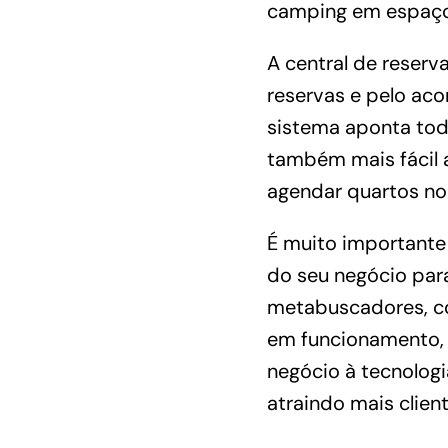
camping
em espaços
A central de reserv
reservas e pelo ac
sistema aponta todo
também mais fácil 
agendar quartos no 
É muito important
do seu negócio para
metabuscadores
, 
em funcionamento, 
negócio à tecnolog
atraindo mais cliente