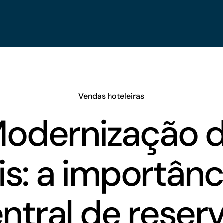
Vendas hoteleiras
odernização 
is: a importânc
ntral de reser