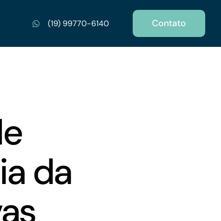
Contato
(19) 99770-6140
de
ia da
vas