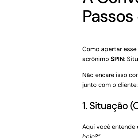
Passos 
Como apertar esse
acrônimo
SPIN
: Si
Não encare isso co
junto com o cliente:
1. Situação 
Aqui você entende 
hoje?”
.