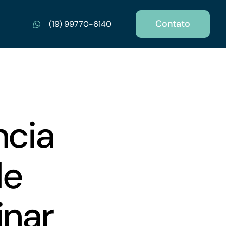
Contato
(19) 99770-6140
ncia
de
inar