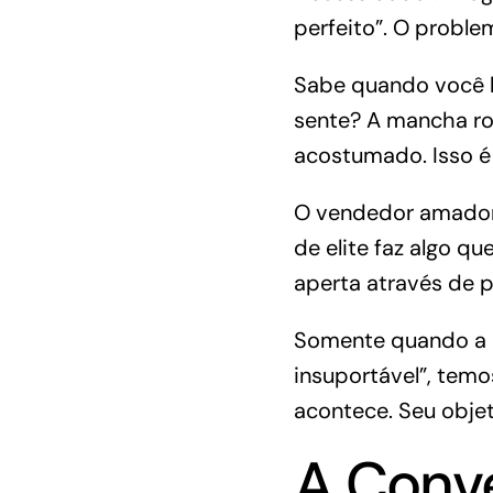
perfeito”
.
O proble
Sabe quando você 
sente? A mancha rox
acostumado.
Isso 
O vendedor amador 
de elite faz algo qu
aperta através de p
Somente quando a 
insuportável”, tem
acontece. Seu objet
A Conve