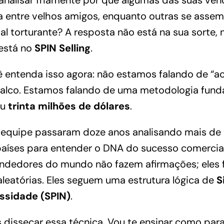
analisar friamente por que algumas das suas ven
entre velhos amigos, enquanto outras se asse
cial torturante? A resposta não está na sua sorte
 está no
SPIN Selling
.
ê entenda isso agora: não estamos falando de “a
alco.
Estamos falando de uma metodologia fun
ou
trinta milhões de dólares
.
 equipe passaram doze anos analisando mais de
íses para entender o DNA do sucesso comercia
ndedores do mundo não fazem afirmações; eles 
leatórias. Eles seguem uma estrutura lógica de
S
ssidade (SPIN)
.
 dissecar essa técnica. Vou te ensinar como par