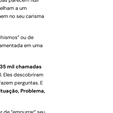
das parecem fluir
melham a um
, nem no seu carisma
chismos” ou de
damentada em uma
35 mil chamadas
l
. Eles descobriram
fazem perguntas. E
ituação, Problema,
ar de “empurrar” seu