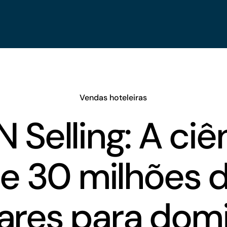
Vendas hoteleiras
N Selling: A ciê
e 30 milhões 
ares para dom