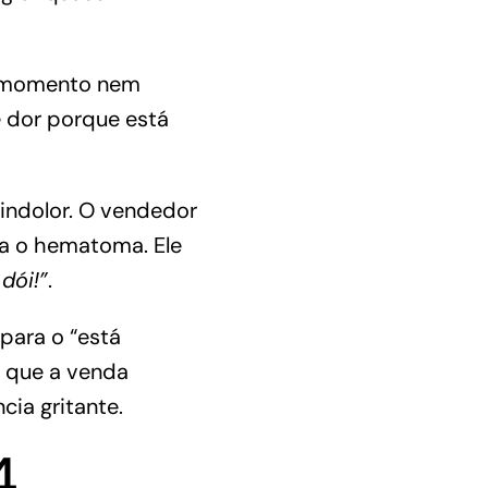
o momento nem
e dor porque está
indolor.
O vendedor
erta o hematoma
. Ele
 dói!”
.
ara o “está
 que a venda
ia gritante.
4