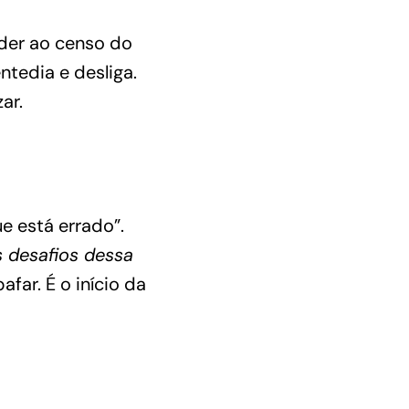
der ao censo do
ntedia e desliga.
zar
.
e está errado”.
 desafios dessa
far. É o início da