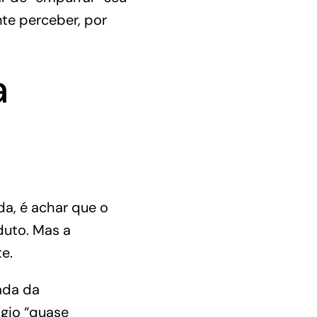
nte perceber, por
a
a, é achar que o
duto.
Mas a
te
.
ada da
ágio “quase