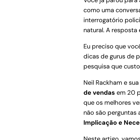
Você já parou para 
como uma conversa 
interrogatório poli
natural. A resposta
Eu preciso que voc
dicas de gurus de p
pesquisa que cust
Neil Rackham e sua
de vendas
em 20 pa
que os melhores ve
não são perguntas a
Implicação e Nece
Neste artigo, vamos