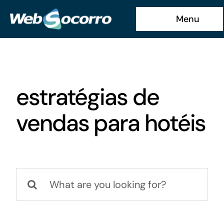
Ir
Menu
para
o
conteúdo
estratégias de
vendas para hotéis
Buscar
resultados
para: