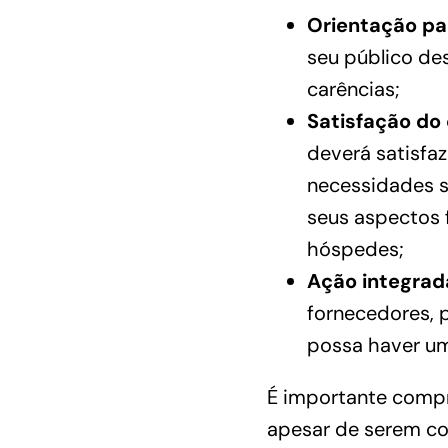
Orientação par
seu público de
carências;
Satisfação do 
deverá satisfa
necessidades sa
seus aspectos 
hóspedes;
Ação integrad
fornecedores, 
possa haver uma
É importante compr
apesar de serem cor