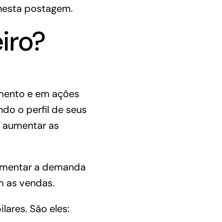
 nesta postagem.
iro?
amento e em ações
do o perfil de seus
 aumentar as
mentar a demanda
m as vendas.
lares. São eles: