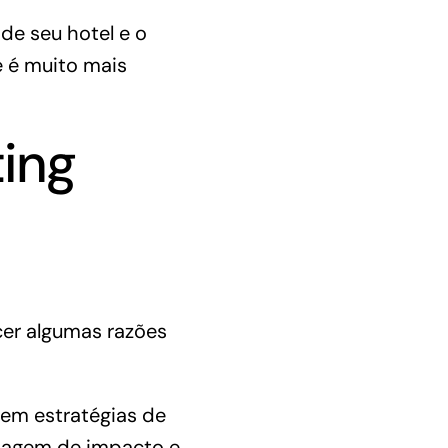
de seu hotel e o
e é muito mais
ting
cer algumas razões
 em estratégias de
sagem de impacto e