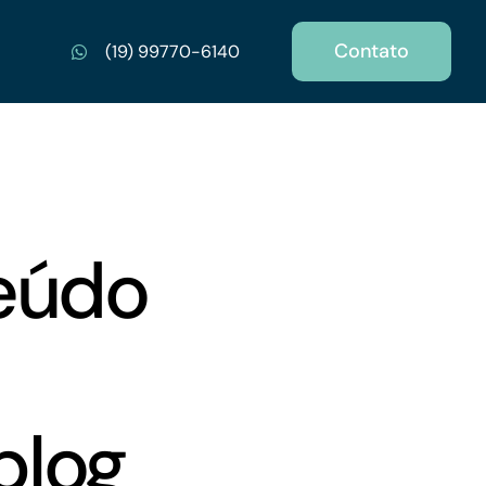
Contato
(19) 99770-6140
eúdo
blog