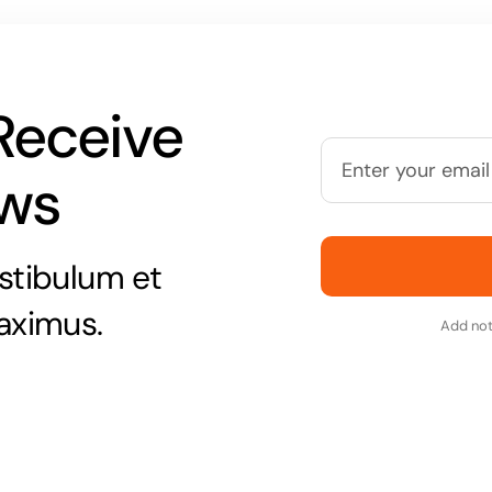
Receive
ews
stibulum et
aximus.
Add not