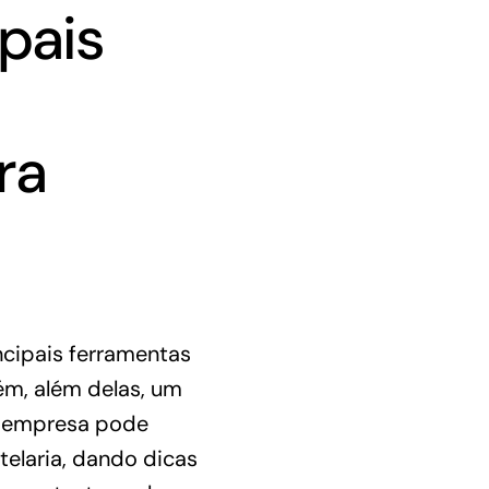
pais
ra
ncipais ferramentas
ém, além delas, um
a empresa pode
elaria, dando dicas