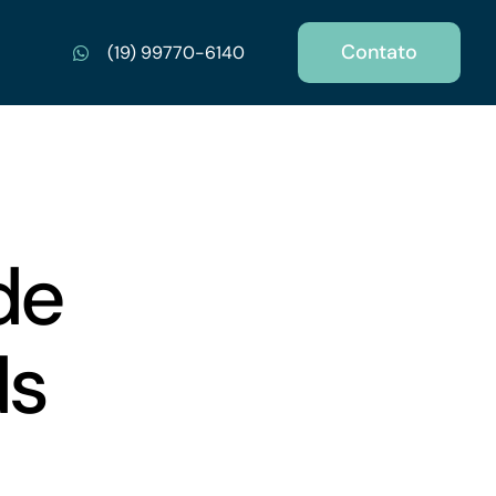
Contato
(19) 99770-6140
de
ds