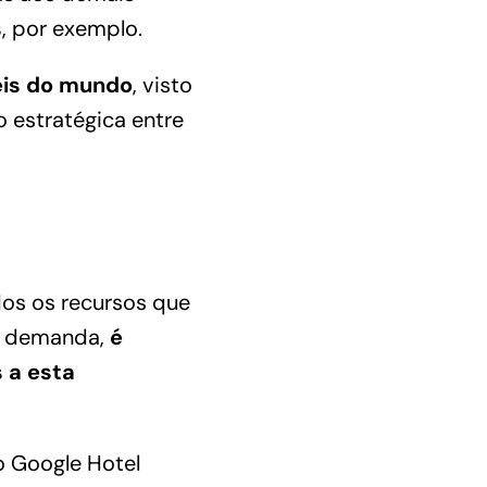
s
, por exemplo.
éis do mundo
, visto
o estratégica entre
os os recursos que
ua demanda,
é
s a esta
o Google Hotel