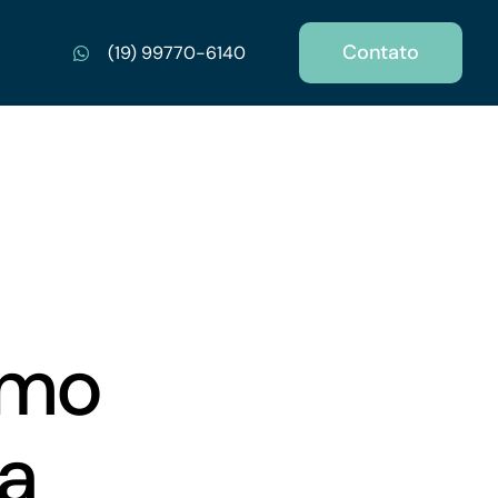
Contato
(19) 99770-6140
omo
a