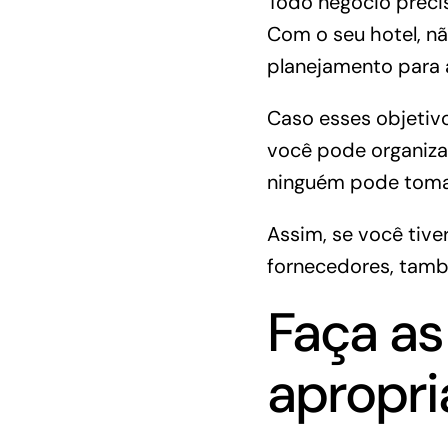
Todo negócio precis
Com o seu hotel, não
planejamento para a
Caso esses objetiv
você pode organiza
ninguém pode tomar
Assim, se você tive
fornecedores, tam
Faça as
apropr