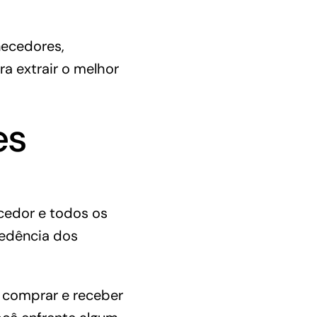
necedores,
a extrair o melhor
es
cedor e todos os
cedência dos
 comprar e receber