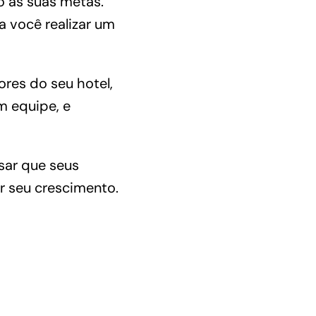
o as suas metas.
ra você realizar um
ores do seu hotel
,
m equipe, e
isar que seus
 seu crescimento.