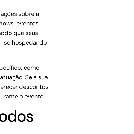
mações sobre a
shows, eventos,
modo que seus
ar se hospedando
pecífico, como
atuação. Se a sua
ferecer descontos
urante o evento.
íodos