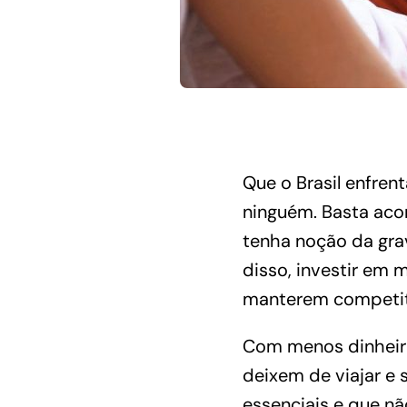
Que o Brasil enfren
ninguém. Basta aco
tenha noção da gra
disso, investir em 
manterem competiti
Com menos dinheir
deixem de viajar e
essenciais e que n