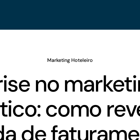
Marketing Hoteleiro
ise no market
stico: como rev
da de faturame