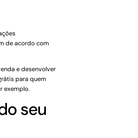
tações
bém de acordo com
.
 venda e desenvolver
grátis para quem
r exemplo.
 do seu