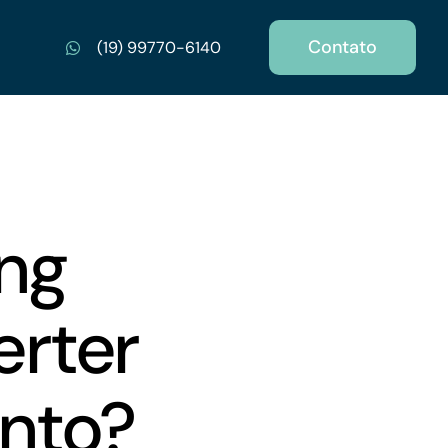
Contato
(19) 99770-6140
ing
erter
nto?