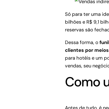
Só para ter uma ide
bilhões e R$ 9,1 bi
reservas são fecha
Dessa forma, o
funi
clientes por meios
para hotéis
e um po
vendas, seu negócio
Como us
Antes de tudo, é n