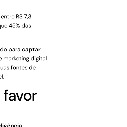
 entre R$ 7,3
 que 45% das
ido para
captar
de
marketing digital
uas fontes de
l.
 favor
eligência