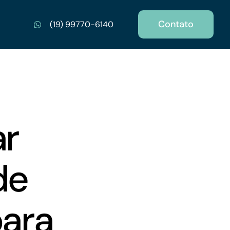
Contato
(19) 99770-6140
ar
de
ara