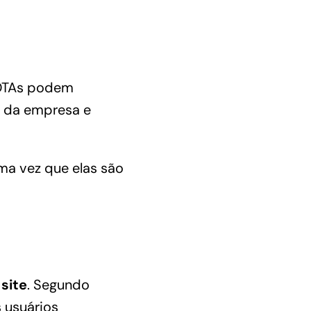
 OTAs podem
o da empresa e
uma vez que elas são
 site
. Segundo
 usuários