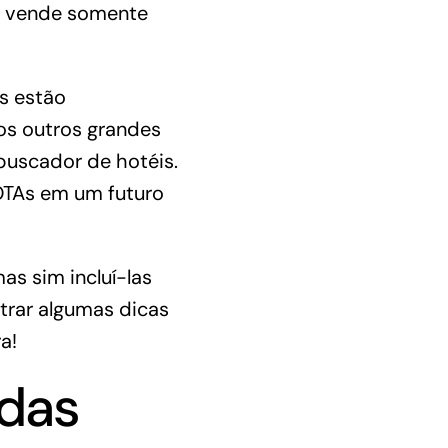
e vende somente
As estão
os outros grandes
buscador de hotéis.
OTAs em um futuro
as sim incluí-las
trar algumas dicas
a!
 das