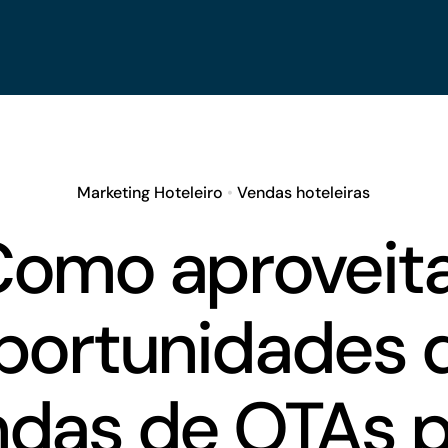
Marketing Hoteleiro
•
Vendas hoteleiras
omo aproveit
portunidades 
ndas de OTAs p